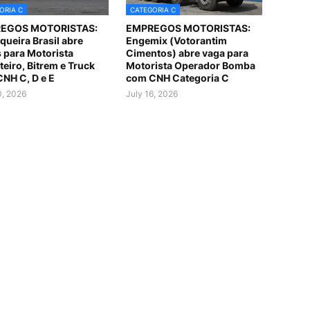
ORIA C
CATEGORIA C
EGOS MOTORISTAS:
EMPREGOS MOTORISTAS:
queira Brasil abre
Engemix (Votorantim
 para Motorista
Cimentos) abre vaga para
teiro, Bitrem e Truck
Motorista Operador Bomba
NH C, D e E
com CNH Categoria C
0, 2026
July 16, 2026