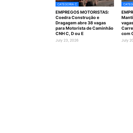
CATEGORIA C
CATEG
EMPREGOS MOTORISTAS:
EMPR
Coedra Construção e
Manti
Dragagem abre 38 vagas
vagas
para Motorista de Caminhão
Carre
CNH C, D ou E
com C
July 23, 2026
July 2