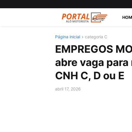
HOM
Página inicial
categoria C
EMPREGOS MO
abre vaga para
CNH C, D ou E
abril 17, 2026