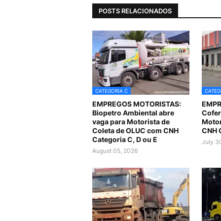
POSTS RELACIONADOS
CATEGORIA C
CATEG
EMPREGOS MOTORISTAS:
EMPR
Biopetro Ambiental abre
Cofer
vaga para Motorista de
Motor
Coleta de OLUC com CNH
CNH C
Categoria C, D ou E
July 3
August 05, 2026