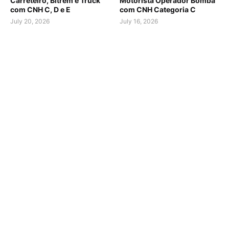
Carreteiro, Bitrem e Truck
Motorista Operador Bomba
com CNH C, D e E
com CNH Categoria C
July 20, 2026
July 16, 2026