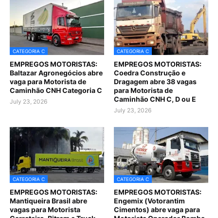
CATEGORIA C
CATEGORIA C
EMPREGOS MOTORISTAS:
EMPREGOS MOTORISTAS:
Baltazar Agronegócios abre
Coedra Construção e
vaga para Motorista de
Dragagem abre 38 vagas
Caminhão CNH Categoria C
para Motorista de
Caminhão CNH C, D ou E
July 23, 2026
July 23, 2026
CATEGORIA C
CATEGORIA C
EMPREGOS MOTORISTAS:
EMPREGOS MOTORISTAS:
Mantiqueira Brasil abre
Engemix (Votorantim
vagas para Motorista
Cimentos) abre vaga para