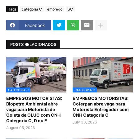
Tags
categoria C
emprego
SC
Facebook
POSTS RELACIONADOS
CATEGORIA C
CATEGORIA C
EMPREGOS MOTORISTAS:
EMPREGOS MOTORISTAS:
Biopetro Ambiental abre
Coferpan abre vaga para
vaga para Motorista de
Motorista Entregador com
Coleta de OLUC com CNH
CNH Categoria C
Categoria C, D ou E
July 30, 2026
August 05, 2026