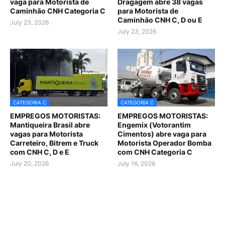
vaga para Motorista de
Dragagem abre 38 vagas
Caminhão CNH Categoria C
para Motorista de
Caminhão CNH C, D ou E
July 23, 2026
July 23, 2026
CATEGORIA C
CATEGORIA C
EMPREGOS MOTORISTAS:
EMPREGOS MOTORISTAS:
Mantiqueira Brasil abre
Engemix (Votorantim
vagas para Motorista
Cimentos) abre vaga para
Carreteiro, Bitrem e Truck
Motorista Operador Bomba
com CNH C, D e E
com CNH Categoria C
July 20, 2026
July 16, 2026