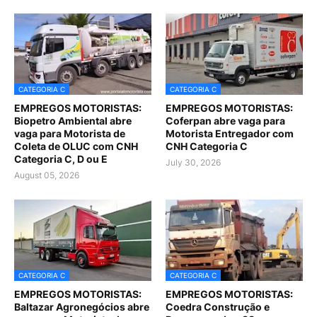
CATEGORIA C
CATEGORIA C
EMPREGOS MOTORISTAS:
EMPREGOS MOTORISTAS:
Biopetro Ambiental abre
Coferpan abre vaga para
vaga para Motorista de
Motorista Entregador com
Coleta de OLUC com CNH
CNH Categoria C
Categoria C, D ou E
July 30, 2026
August 05, 2026
CATEGORIA C
CATEGORIA C
EMPREGOS MOTORISTAS:
EMPREGOS MOTORISTAS:
Baltazar Agronegócios abre
Coedra Construção e