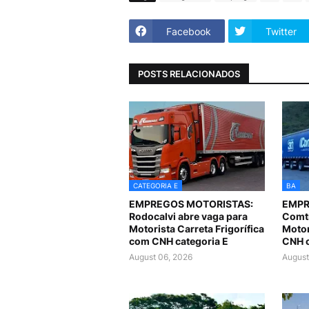
Facebook
Twitter
POSTS RELACIONADOS
CATEGORIA E
BA
EMPREGOS MOTORISTAS:
EMPR
Rodocalvi abre vaga para
Comtr
Motorista Carreta Frigorífica
Motor
com CNH categoria E
CNH c
August 06, 2026
August