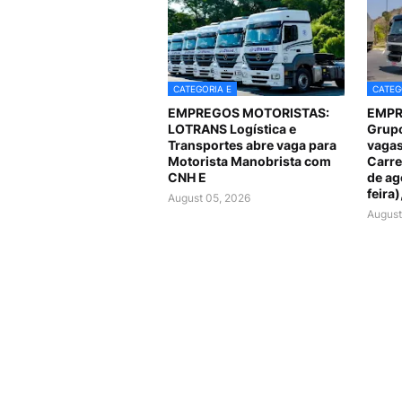
CATEGORIA E
CATEG
EMPREGOS MOTORISTAS:
EMPR
LOTRANS Logística e
Grupo
Transportes abre vaga para
vagas
Motorista Manobrista com
Carre
CNH E
de ag
feira)
August 05, 2026
August