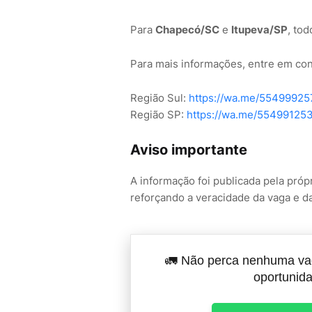
Para
Chapecó/SC
e
Itupeva/SP
, to
Para mais informações, entre em co
Região Sul:
https://wa.me/5549992
Região SP:
https://wa.me/55499125
Aviso importante
A informação foi publicada pela próp
reforçando a veracidade da vaga e d
🚛 Não perca nenhuma vag
oportunida